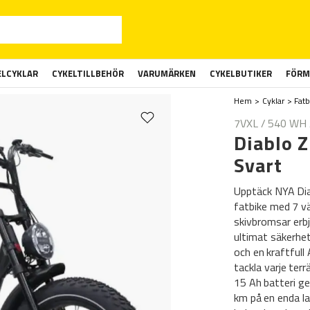
ELCYKLAR
CYKELTILLBEHÖR
VARUMÄRKEN
CYKELBUTIKER
FÖRM
Hem
Cyklar
Fatb
7VXL / 540 WH
Diablo 
Svart
Upptäck NYA Dia
fatbike med 7 vä
skivbromsar erb
ultimat säkerhe
och en kraftfull
tackla varje ter
15 Ah batteri ge
km på en enda la