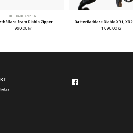
TILL DIABLO ZIPPER
thållare fram Diablo Zipper
Batteriladdare Diablo XR1, XR2
990,00 kr
1 690,00 kr
AKT
kel.se