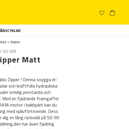
ÅNSCYKLAR
ikes
Diablo
 / 60 NM
Zipper Matt
blo Zipper ! Denna snygga el-
xlar och kraftfulla hydrauliska
juder smidig prestanda och
t. Med en fjädrande framgaffel
 AKM-motor i bakhjulet kan du
räng med självförtroende. Dess
r dig en lång räckvidd på 50-90
ddning,den har även fjädring