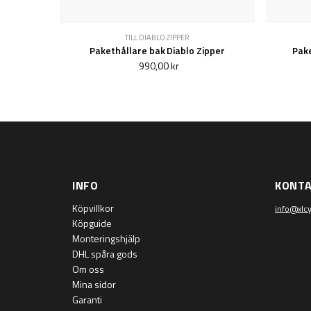
TILL DIABLO ZIPPER
Pakethållare bak Diablo Zipper
Pake
990,00 kr
INFO
KONT
Köpvillkor
info@xlcy
Köpguide
Monteringshjälp
DHL spåra gods
Om oss
Mina sidor
Garanti