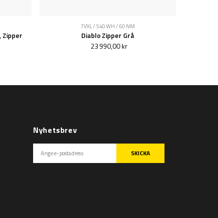
7VXL / 540 WH / 60 NM
, Zipper
Diablo Zipper Grå
23 990,00 kr
Nyhetsbrev
SKICKA