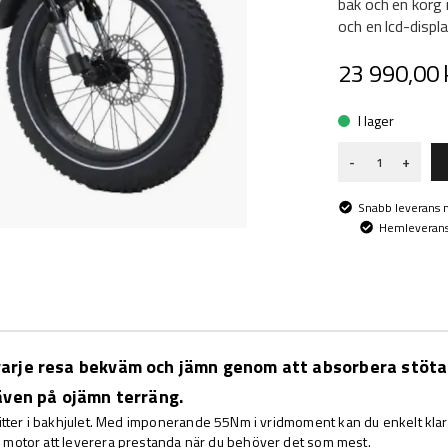
bak och en korg 
och en lcd-displ
23 990,00 
I lager
-
+
Snabb leverans
Hemleverans 
varje resa bekväm och jämn genom att absorbera stöt
även på ojämn terräng.
tter i bakhjulet. Med imponerande 55Nm i vridmoment kan du enkelt klar
na motor att leverera prestanda när du behöver det som mest.