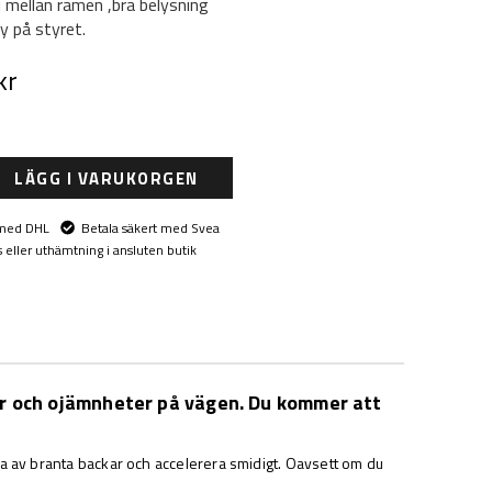
i mellan ramen ,bra belysning
ay på styret.
kr
LÄGG I VARUKORGEN
 med DHL
Betala säkert med Svea
eller uthämtning i ansluten butik
ar och ojämnheter på vägen. Du kommer att
a av branta backar och accelerera smidigt. Oavsett om du