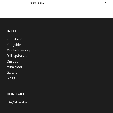
990,00 kr
1 690
INFO
Köpvillkor
Köpguide
Monteringshjälp
DHL spåra gods
Om oss
Mina sidor
Garanti
Blogg
KONTAKT
info@xlcykel.se