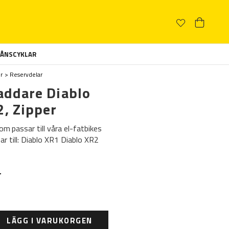
ÅNSCYKLAR
r
Reservdelar
addare Diablo
2, Zipper
om passar till våra el-fatbikes
ar till: Diablo XR1 Diablo XR2
r
LÄGG I VARUKORGEN