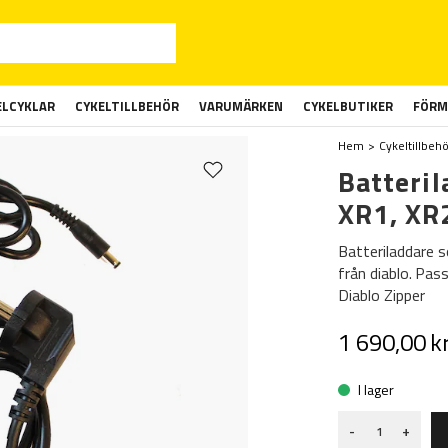
ELCYKLAR
CYKELTILLBEHÖR
VARUMÄRKEN
CYKELBUTIKER
FÖRM
Hem
Cykeltillbehö
Batteril
XR1, XR
Batteriladdare s
från diablo. Pass
Diablo Zipper
1 690,00 k
I lager
-
+