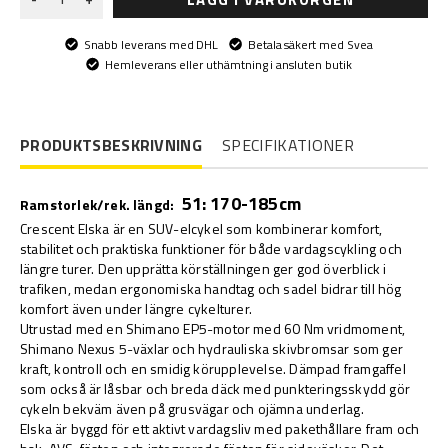
Snabb leverans med DHL
Betala säkert med Svea
Hemleverans eller uthämtning i ansluten butik
PRODUKTSBESKRIVNING
SPECIFIKATIONER
51: 170-185cm
Ramstorlek/rek. längd:
Crescent Elska är en SUV-elcykel som kombinerar komfort,
stabilitet och praktiska funktioner för både vardagscykling och
längre turer. Den upprätta körställningen ger god överblick i
trafiken, medan ergonomiska handtag och sadel bidrar till hög
komfort även under längre cykelturer.
Utrustad med en Shimano EP5-motor med 60 Nm vridmoment,
Shimano Nexus 5-växlar och hydrauliska skivbromsar som ger
kraft, kontroll och en smidig körupplevelse. Dämpad framgaffel
som också är låsbar och breda däck med punkteringsskydd gör
cykeln bekväm även på grusvägar och ojämna underlag.
Elska är byggd för ett aktivt vardagsliv med pakethållare fram och