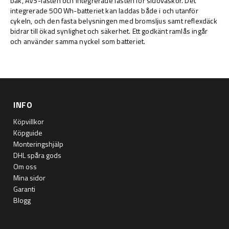
bak, AVS-fästen och integrerade fästen för sidoväskor. Det
integrerade 500 Wh-batteriet kan laddas både i och utanför
cykeln, och den fasta belysningen med bromsljus samt reflexdäck
bidrar till ökad synlighet och säkerhet. Ett godkänt ramlås ingår
och använder samma nyckel som batteriet.
INFO
Köpvillkor
Köpguide
Monteringshjälp
DHL spåra gods
Om oss
Mina sidor
Garanti
Blogg