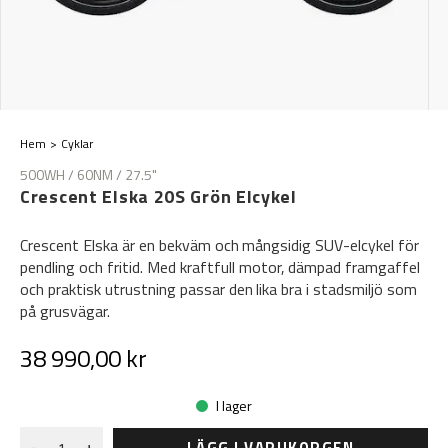
Hem
Cyklar
500WH / 60NM / 27.5"
Crescent Elska 20S Grön Elcykel
Crescent Elska är en bekväm och mångsidig SUV-elcykel för
pendling och fritid. Med kraftfull motor, dämpad framgaffel
och praktisk utrustning passar den lika bra i stadsmiljö som
på grusvägar.
38 990,00 kr
I lager
LÄGG I VARUKORGEN
-
+