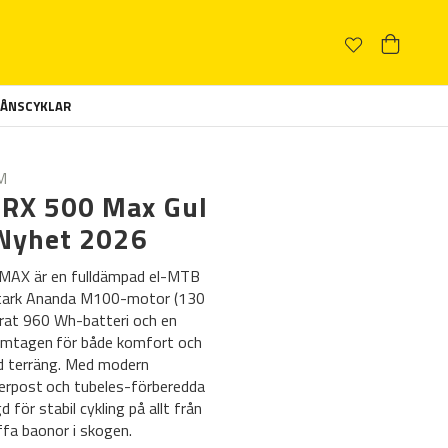
ÅNSCYKLAR
M
 RX 500 Max Gul
 Nyhet 2026
 MAX är en fulldämpad el-MTB
stark Ananda M100-motor (130
erat 960 Wh-batteri och en
amtagen för både komfort och
rad terräng. Med modern
erpost och tubeles-förberedda
 för stabil cykling på allt från
uffa baonor i skogen.