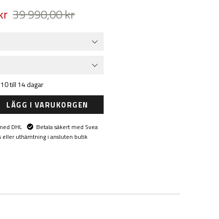
kr
39 990,00 kr
0 till 14 dagar
LÄGG I VARUKORGEN
 med DHL
Betala säkert med Svea
eller uthämtning i ansluten butik