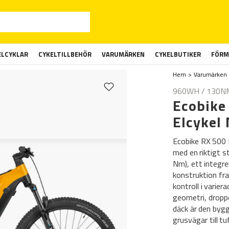
ELCYKLAR
CYKELTILLBEHÖR
VARUMÄRKEN
CYKELBUTIKER
FÖRM
Hem
Varumärken
960WH / 130N
Ecobike
Elcykel
Ecobike RX 500
med en riktigt 
Nm), ett integr
konstruktion fr
kontroll i varie
geometri, dropp
däck är den byggd
grusvägar till t