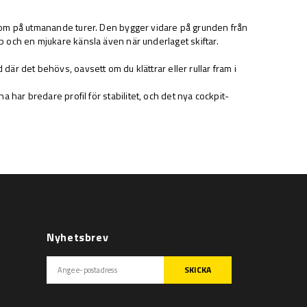
n som på utmanande turer. Den bygger vidare på grunden från
p och en mjukare känsla även när underlaget skiftar.
är det behövs, oavsett om du klättrar eller rullar fram i
a har bredare profil för stabilitet, och det nya cockpit-
Nyhetsbrev
SKICKA