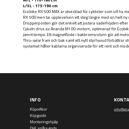
L/XL - 175-190 cm
Ecobike RX 500 MAX är utvecklad för cyklister som vill ha m
RX 500 men tar upplevelsen ett steg längre med en helt ny r
Dropperposten gör det enkelt att justera sadelhöjden efter 
Cykeln drivs av Ananda M100-motorn, optimerad för Ecobike fö
jämnt tempo. Ett magnetfäste i bakbromsrotorn gör att motorn 
Thru-axlar fram och bak samt ett nytt styrhuvud förbättrar sty
systemet håller kablarna organiserade för ett rent och mod
INFO
KONT
Köpvillkor
info@xlcy
Köpguide
Monteringshjälp
DHL spåra gods