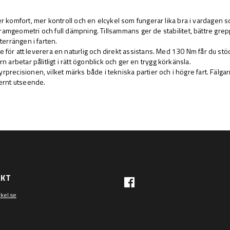
er komfort, mer kontroll och en elcykel som fungerar lika bra i vardage
amgeometri och full dämpning. Tillsammans ger de stabilitet, bättre grep
terrängen i farten.
r att leverera en naturlig och direkt assistans. Med 130 Nm får du stöd d
arbetar pålitligt i rätt ögonblick och ger en trygg körkänsla.
rprecisionen, vilket märks både i tekniska partier och i högre fart. Fälgarn
ernt utseende.
AKT
kel.se