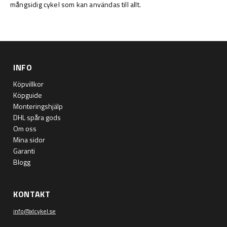
mångsidig cykel som kan användas till allt.
INFO
Köpvillkor
Köpguide
Monteringshjälp
DHL spåra gods
Om oss
Mina sidor
Garanti
Blogg
KONTAKT
info@xlcykel.se