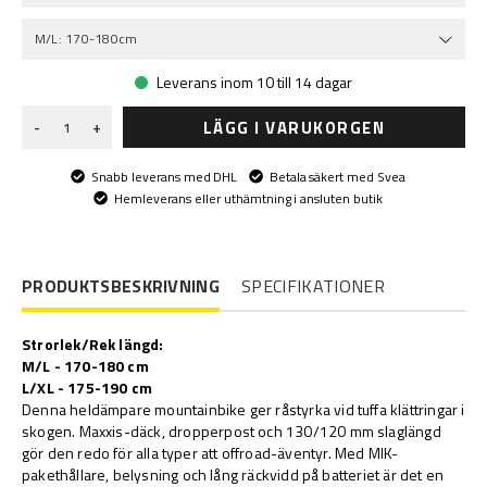
M/L: 170-180cm
Leverans inom 10 till 14 dagar
LÄGG I VARUKORGEN
-
+
Snabb leverans med DHL
Betala säkert med Svea
Hemleverans eller uthämtning i ansluten butik
PRODUKTSBESKRIVNING
SPECIFIKATIONER
Strorlek/Rek längd:
M/L - 170-180 cm
L/XL - 175-190 cm
Denna heldämpare mountainbike ger råstyrka vid tuffa klättringar i
skogen. Maxxis-däck, dropperpost och 130/120 mm slaglängd
gör den redo för alla typer att offroad-äventyr. Med MIK-
pakethållare, belysning och lång räckvidd på batteriet är det en