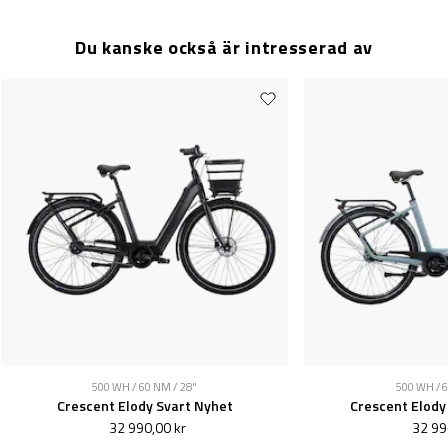
Du kanske också är intresserad av
500 WH / 60 NM / 28"
500 WH / 6
Crescent Elody Svart Nyhet
Crescent Elody
32 990,00 kr
32 99