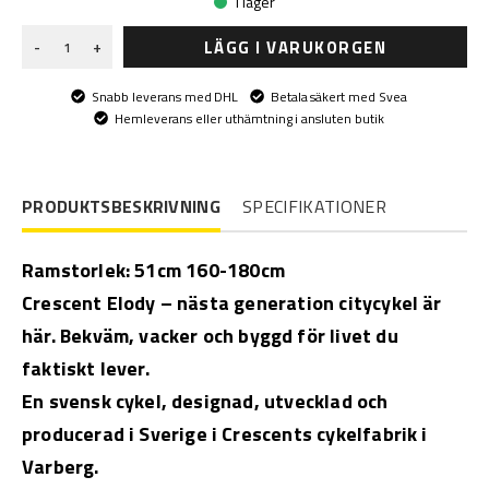
I lager
LÄGG I VARUKORGEN
-
+
Snabb leverans med DHL
Betala säkert med Svea
Hemleverans eller uthämtning i ansluten butik
PRODUKTSBESKRIVNING
SPECIFIKATIONER
Ramstorlek: 51cm 160-180cm
Crescent Elody – nästa generation citycykel är
här. Bekväm, vacker och byggd för livet du
faktiskt lever.
En svensk cykel, designad, utvecklad och
producerad i Sverige i Crescents cykelfabrik i
Varberg.