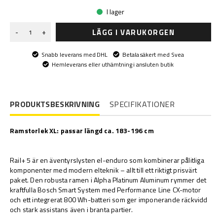
I lager
LÄGG I VARUKORGEN
-
+
Snabb leverans med DHL
Betala säkert med Svea
Hemleverans eller uthämtning i ansluten butik
PRODUKTSBESKRIVNING
SPECIFIKATIONER
Ramstorlek XL: passar längd ca. 183-196 cm
Rail+ 5 är en äventyrslysten el-enduro som kombinerar pålitliga
komponenter med modern elteknik – allt till ett riktigt prisvärt
paket. Den robusta ramen i Alpha Platinum Aluminum rymmer det
kraftfulla Bosch Smart System med Performance Line CX-motor
och ett integrerat 800 Wh-batteri som ger imponerande räckvidd
och stark assistans även i branta partier.