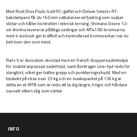
Med RockShox Psylo Gold RC-gaffel och Deluxe Select+ RT-
bakdämpare får du 160 mm välbalanserad fjädring som sväljer
stötar och håller kontrollen i teknisk terräng. Shimano Deore 12-
vxl drivlina levererar pålitliga växlingar och MT4100-bromsarna
med 4-kolvsok ger kraftfull och kontrollerad bromsverkan när du
behöver den som mest.
Rail+ 5 är dessutom utrustad med en TranzX droppersadelstolpe
för snabbt anpassad sadelhöjd, samt Bontrager Line-hjul redo för
slanglöst, vilket ger bättre grepp och punkteringsskydd. Med en
totalvikt på strax över 25 kg och en maxkapacitet på 136 kg är
detta en el-MTB som är redo att ta dig längre, högre och hårdare
oavsett vilken stig som väntar.
INFO