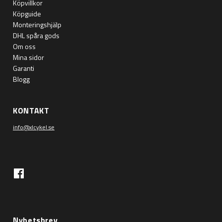
Köpvillkor
Köpguide
Monteringshjälp
DHL spåra gods
Om oss
Mina sidor
Garanti
Blogg
KONTAKT
info@xlcykel.se
Nyhetsbrev