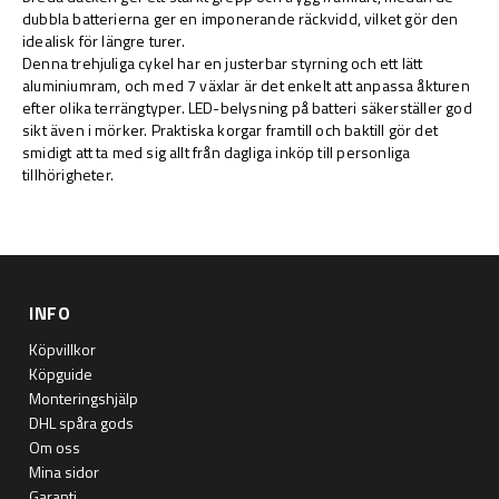
dubbla batterierna ger en imponerande räckvidd, vilket gör den
idealisk för längre turer.
Denna trehjuliga cykel har en justerbar styrning och ett lätt
aluminiumram, och med 7 växlar är det enkelt att anpassa åkturen
efter olika terrängtyper. LED-belysning på batteri säkerställer god
sikt även i mörker. Praktiska korgar framtill och baktill gör det
smidigt att ta med sig allt från dagliga inköp till personliga
tillhörigheter.
INFO
Köpvillkor
Köpguide
Monteringshjälp
DHL spåra gods
Om oss
Mina sidor
Garanti