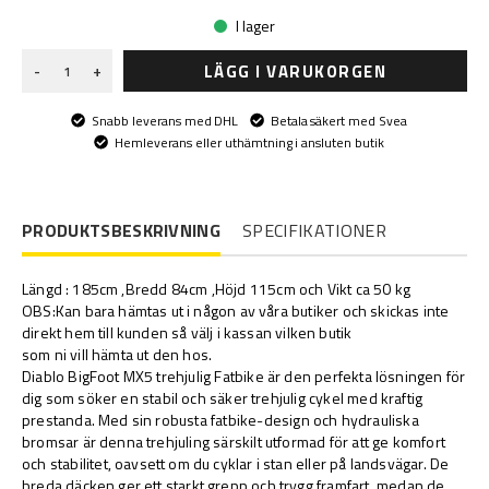
I lager
LÄGG I VARUKORGEN
-
+
Snabb leverans med DHL
Betala säkert med Svea
Hemleverans eller uthämtning i ansluten butik
PRODUKTSBESKRIVNING
SPECIFIKATIONER
Längd : 185cm ,Bredd 84cm ,Höjd 115cm och Vikt ca 50 kg
OBS:Kan bara hämtas ut i någon av våra butiker och skickas inte
direkt hem till kunden så välj i kassan vilken butik
som ni vill hämta ut den hos.
Diablo BigFoot MX5 trehjulig Fatbike är den perfekta lösningen för
dig som söker en stabil och säker trehjulig cykel med kraftig
prestanda. Med sin robusta fatbike-design och hydrauliska
bromsar är denna trehjuling särskilt utformad för att ge komfort
och stabilitet, oavsett om du cyklar i stan eller på landsvägar. De
breda däcken ger ett starkt grepp och trygg framfart, medan de