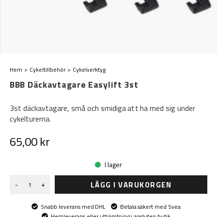
Hem
Cykeltillbehör
Cykelverktyg
BBB Däckavtagare Easylift 3st
3st däckavtagare, små och smidiga att ha med sig under
cykelturerna.
65,00 kr
I lager
LÄGG I VARUKORGEN
-
+
Snabb leverans med DHL
Betala säkert med Svea
Hemleverans eller uthämtning i ansluten butik