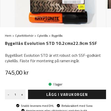
Hem
Cykeltillbehör
Cykellås
Bygellås
Bygellås Evolution STD 10.2cmx22.9cm SSF
Bygellåset Evolution STD är ett robust och SSF-godkänt
cykellås. Fäste för montering på ramen ingår.
745,00 kr
I lager
LÄGG I VARUKORGEN
-
+
Snabb leverans med DHL
Betala säkert med Svea
Hemleverans eller uthämtning i ansluten butik