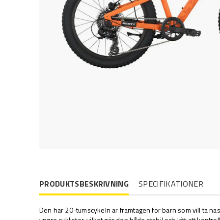
PRODUKTSBESKRIVNING
SPECIFIKATIONER
Den här 20-tumscykeln är framtagen för barn som vill ta nä
yngre cyklister, vilket gör den både stabil och lätt att kontrol