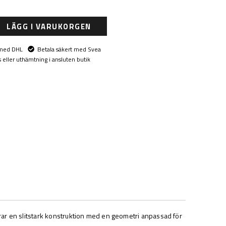
LÄGG I VARUKORGEN
 med DHL
Betala säkert med Svea
eller uthämtning i ansluten butik
rar en slitstark konstruktion med en geometri anpassad för