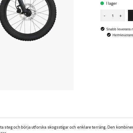
I lager
-
+
Snabb leverans
Hemleverans 
sta steg och börja utforska skogsstigar och enklare terräng. Den kombine
lera.