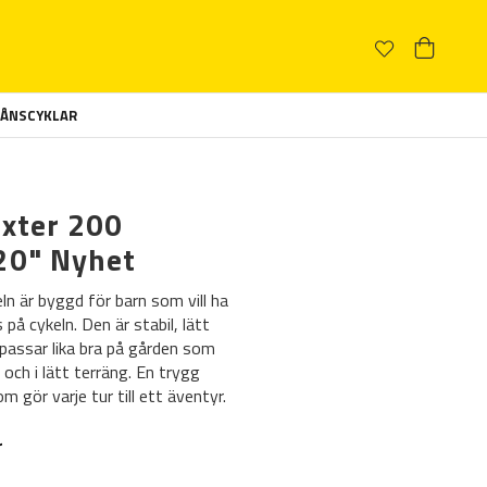
ÅNSCYKLAR
oxter 200
20" Nyhet
ln är byggd för barn som vill ha
 på cykeln. Den är stabil, lätt
passar lika bra på gården som
 och i lätt terräng. En trygg
om gör varje tur till ett äventyr.
r