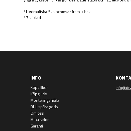
* Hydrauliska Skivbromsar fram + bak
* 7 växlad
INFO
KONT
Köpvillkor
info@xlcy
Köpguide
Monteringshjälp
DHL spåra gods
Om oss
Mina sidor
Garanti