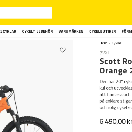
ELCYKLAR
CYKELTILLBEHÖR
VARUMÄRKEN
CYKELBUTIKER
FÖRM
Hem
Cyklar
7VXL
Scott R
Orange 
Den här 20" cyke
kul och utvecklas
att hantera och 
på enklare stigar
och rolig cykel s
6 490,00 k