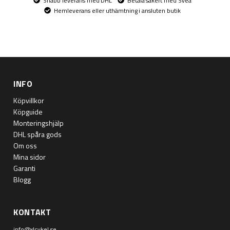
Snabb leverans med DHL
Betala säkert med Svea
Hemleverans eller uthämtning i ansluten butik
INFO
Köpvillkor
Köpguide
Monteringshjälp
DHL spåra gods
Om oss
Mina sidor
Garanti
Blogg
KONTAKT
info@xlcykel.se