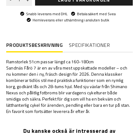
Snabb leverans med DHL
Betala säkert med Svea
Hemleverans eller uthämtning i ansluten butik
PRODUKTSBESKRIVNING
SPECIFIKATIONER
Ramstorlek 51cm passar längd ca 160-180cm
Sandnäs Fårö 7 är en av våra mest uppskattade modeller – och
nu kommer den i ny, fräsch design för 2026. Denna klassiker
kombinerar tidlös stil med praktiska funktioner som en rymlig
korg, godkänt lås och 28-tums hjul. Med sju växlar från Shimano
Nexus och pålitlig fotbroms blir vardagens cykelturer både
smidiga och säkra. Perfekt för dig som vill ha en bekväm och
lätthanterlig cykel för ärenden, pendling eller bara en tur på stan.
En favorit som fortsätter leverera år efter år.
Du kanske också är intresserad av