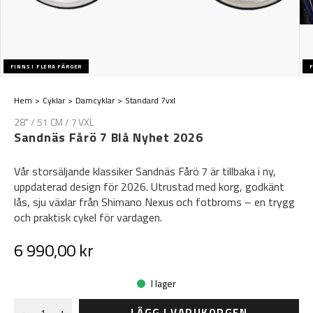
FINNS I FLERA FÄRGER
F
Hem
Cyklar
Damcyklar
Standard 7vxl
28" / 51 CM / 7 VXL
Sandnäs Fårö 7 Blå Nyhet 2026
Vår storsäljande klassiker Sandnäs Fårö 7 är tillbaka i ny,
uppdaterad design för 2026. Utrustad med korg, godkänt
lås, sju växlar från Shimano Nexus och fotbroms – en trygg
och praktisk cykel för vardagen.
6 990,00 kr
I lager
LÄGG I VARUKORGEN
-
+