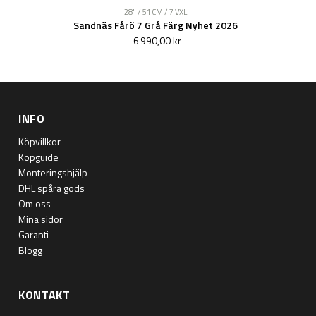
28" / 51 CM / 7 VXL
Sandnäs Fårö 7 Grå Färg Nyhet 2026
6 990,00 kr
INFO
Köpvillkor
Köpguide
Monteringshjälp
DHL spåra gods
Om oss
Mina sidor
Garanti
Blogg
KONTAKT