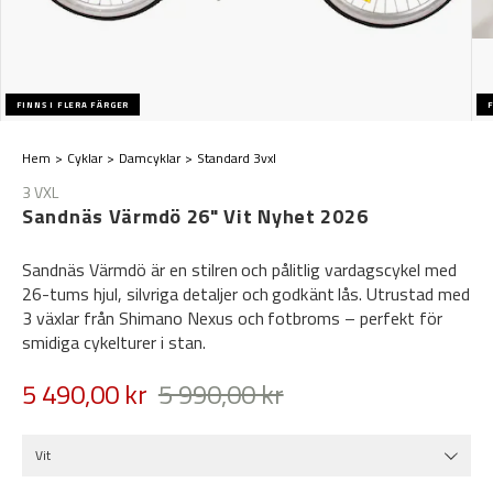
FINNS I FLERA FÄRGER
F
Hem
Cyklar
Damcyklar
Standard 3vxl
3 VXL
Sandnäs Värmdö 26" Vit Nyhet 2026
Sandnäs Värmdö är en stilren och pålitlig vardagscykel med
26-tums hjul, silvriga detaljer och godkänt lås. Utrustad med
3 växlar från Shimano Nexus och fotbroms – perfekt för
smidiga cykelturer i stan.
5 490,00 kr
5 990,00 kr
Vit