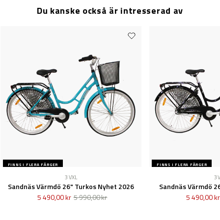
Du kanske också är intresserad av
FINNS I FLERA FÄRGER
FINNS I FLERA FÄRGER
3 VXL
3 
Sandnäs Värmdö 26" Turkos Nyhet 2026
Sandnäs Värmdö 26
5 490,00 kr
5 990,00 kr
5 490,00 kr