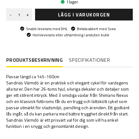
I lager
LÄGG I VARUKORGEN
-
+
Snabb leverans med DHL
Betala säkert med Svea
Hemleverans eller uthämtning i ansluten butik
PRODUKTSBESKRIVNING
SPECIFIKATIONER
Passar längd ca 145-160cm
Sandnäs Värmdö är en praktisk och elegant cykel för vardagens
alla turer. Den har 26-tums hjul, silvriga dekaler och detaljer som
ger ett stilrent intryck. Med 3 smidiga växlar från Shimano Nexus
och en klassisk fotbroms får du en trygg och lättskött cykel som
passar utmärkt för stadsmiljö, pendling och ärenden. Ett godkänt
lås ingår, så du kan parkera med bättre trygghet direkt från start.
Sandnäs Värmdö är ett prisvärt val för dig som vill ha enkel
funktion i en snygg och genomtänkt design.